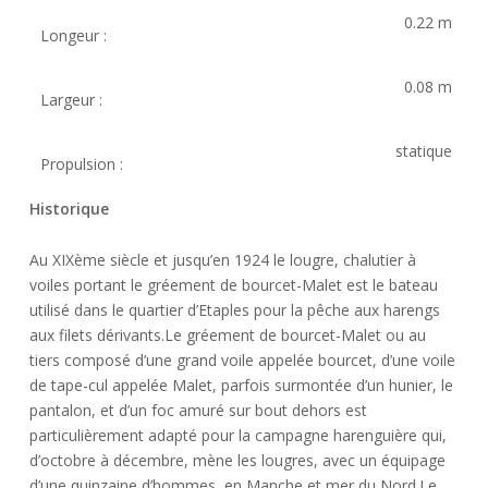
0.22 m
Longeur :
0.08 m
Largeur :
statique
Propulsion :
Historique
Au XIXème siècle et jusqu’en 1924 le lougre, chalutier à
voiles portant le gréement de bourcet-Malet est le bateau
utilisé dans le quartier d’Etaples pour la pêche aux harengs
aux filets dérivants.Le gréement de bourcet-Malet ou au
tiers composé d’une grand voile appelée bourcet, d’une voile
de tape-cul appelée Malet, parfois surmontée d’un hunier, le
pantalon, et d’un foc amuré sur bout dehors est
particulièrement adapté pour la campagne harenguière qui,
d’octobre à décembre, mène les lougres, avec un équipage
d’une quinzaine d’hommes, en Manche et mer du Nord.Le